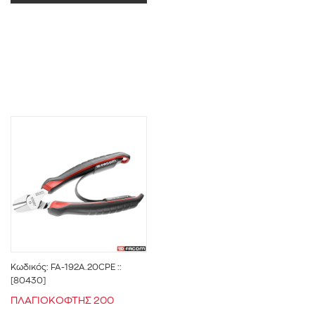
ΣΥΝΕΡΓ.ΕΛΑΣΤΙΚΑ-ΒΟΥΛΚΑΝΙΖΑΤΕΡ
(2)
ΣΥΝΕΡΓ.ΕΠΑΓΓΕΛΜΑΤΙΚΩΝ ΟΧΗΜΑΤΩΝ
(2)
ΣΥΝΕΡΓ.ΗΛΕΚΤΡΟΛΟΓΩΝ
(2)
ΣΥΝΕΡΓ.ΚΑΤΑΣΚΕΥΩΝ
(2)
ΣΥΝΕΡΓ.ΜΟΤΟΣΥΚΛΕΤΩΝ-ΔΙΚΥΚΛΩΝ
(2)
ΣΥΝΕΡΓ.ΟΙΚΟΔΟΜΙΚΩΝ ΕΡΓΑΣΙΩΝ
(2)
ΣΥΝΕΡΓ.ΥΔΡΑΥΒΛΙΚΩΝ-ΚΑΥΣΤΙΡΩΝ
(2)
ΣΥΝΕΡΓ.ΦΑΝΟΠ-ΛΑΜΑΡ-ΑΜΑΞΩΜΑΤ-ΒΑΦΕΙΟ
ΑΥΤΟΚΙΝ
(2)
ΣΥΝΕΡΓΕΙΑ ΝΑΥΤΙΛΙΑΚΩΝ
(2)
Κωδικός:
FA-192A.20CPE
::
ΣΥΝΟΛΟ ΑΓΟΡΑΣ
(1)
[80430]
ΠΛΑΓΙΟΚΟΦΤΗΣ 200