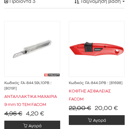
Προϊόντα
3
Ταξινόμηση βάση
FACOM
(3)
Κόφτες
(1)
Κωδικός:
FA-844.S9L10PB
::
Κωδικός:
FA-844.DPB
:: [81698]
[80191]
ΚΟΦΤΗΣ ΑΣΦΑΛΕΙΑΣ
ΑΝΤΑΛΛΑΚΤΙΚΑ ΜΑΧΑΙΡΙΑ
ΣΥΝΕΡΓ.ΑΥΤΟΚΙΝΗΤΩΝ
(2)
FACOM
9 mm 10 ΤΕΜ FACOM
22,00 €
20,00 €
ΣΥΝΕΡΓ.ΒΑΡΕΩΝ ΟΧΗΜΑΤΩΝ
(2)
4,96 €
4,20 €
ΣΥΝΕΡΓ.ΓΕΩΡΓΙΚΩΝ ΜΗΧΑΝΗΜΑΤΩΝ
(2)
Αγορά
Αγορά