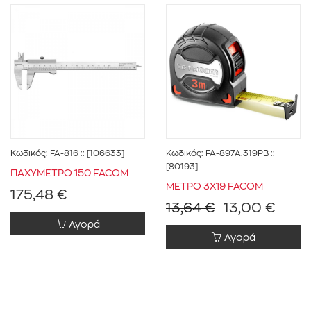
Κωδικός:
FA-816
:: [106633]
Κωδικός:
FA-897A.319PB
::
[80193]
ΠΑΧΥΜΕΤΡΟ 150 FACOM
ΜΕΤΡΟ 3Χ19 FACOM
175,48 €
13,64 €
13,00 €
Αγορά
Αγορά