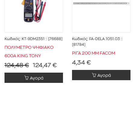
Κωδικός:
KT-9DM2351
:: [76688]
Κωδικός:
FA-DELA.1051.03
::
[81784]
ΠΟΛΥΜΕΤΡΟ ΨΗΦΙΑΚΟ
ΡΙΓΑ 200 ΜΜ FACOM
600A KING TONY
4,34 €
124,48 €
124,47 €
Αγορά
Αγορά