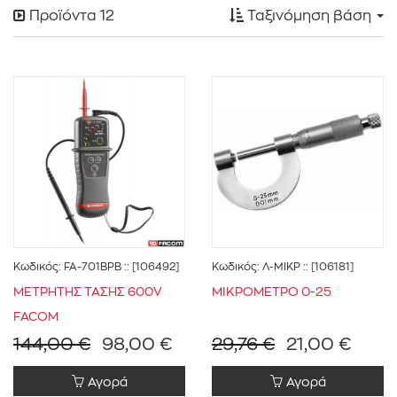
Προϊόντα
12
Ταξινόμηση βάση
DONGES
(1)
FACOM
(8)
KING TONY
(3)
ΣΥΝΕΡΓ.ΑΣΑΝΣΕΡ ΕΓΚΑΤΑΣΤ-ΣΥΝΤΗΡΗΣΕΙΣ
(3)
Κωδικός:
FA-701BPB
:: [106492]
Κωδικός:
Λ-ΜΙΚΡ
:: [106181]
ΣΥΝΕΡΓ.ΑΥΤΟΚΙΝΗΤΩΝ
(4)
ΜΕΤΡΗΤΗΣ ΤΑΣΗΣ 600V
ΜΙΚΡΟΜΕΤΡΟ 0-25
FACOM
ΣΥΝΕΡΓ.ΒΑΡΕΩΝ ΟΧΗΜΑΤΩΝ
(3)
144,00 €
98,00 €
29,76 €
21,00 €
ΣΥΝΕΡΓ.ΓΕΩΡΓΙΚΩΝ ΜΗΧΑΝΗΜΑΤΩΝ
(3)
Αγορά
Αγορά
ΣΥΝΕΡΓ.ΕΠΑΓΓΕΛΜΑΤΙΚΩΝ ΟΧΗΜΑΤΩΝ
(3)