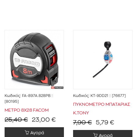
Κωδικός:
FA-897A.828PB
::
Κωδικός:
KT-9DD21
:: [76677]
[80195]
ΠΥΚΝΟΜΕΤΡΟ ΜΠΑΤΑΡΙΑΣ
ΜΕΤΡΟ 8Χ28 FACOM
K.TONY
25,40 €
23,00 €
7,90 €
5,79 €
Αγορά
Αγορά