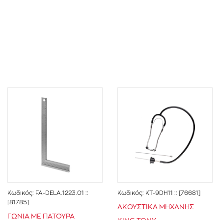
ΣΥΝΕΡΓ.ΗΛΕΚΤΡΟΛΟΓΩΝ
(3)
ΣΥΝΕΡΓ.ΜΟΤΟΣΥΚΛΕΤΩΝ-ΔΙΚΥΚΛΩΝ
(4)
ΣΥΝΕΡΓ.ΤΟΠΟΘΕΤΗΣΕΙΣ-ΣΥΝΤΗΡΗΣΗ
ΚΑΥΣΤΗΡΩΝ
(3)
ΣΥΝΕΡΓ.ΥΔΡΑΥΒΛΙΚΩΝ-ΚΑΥΣΤΙΡΩΝ
(3)
ΣΥΝΕΡΓ.ΨΥΚΤΙΚΩΝ - ΚΛΙΜΑΣΤΙΚΩΝ-
ΚΑΥΣΤΗΡΩΝ
(3)
ΣΥΝΕΡΓΕΙΑ ΝΑΥΤΙΛΙΑΚΩΝ
(3)
ΣΥΝΟΛΟ ΑΓΟΡΑΣ
(8)
Κωδικός:
FA-DELA.1223.01
::
Κωδικός:
KT-9DH11
:: [76681]
[81785]
ΑΚΟΥΣΤΙΚΑ ΜΗΧΑΝΗΣ
ΓΩΝΙΑ ΜΕ ΠΑΤΟΥΡΑ
KING TONY