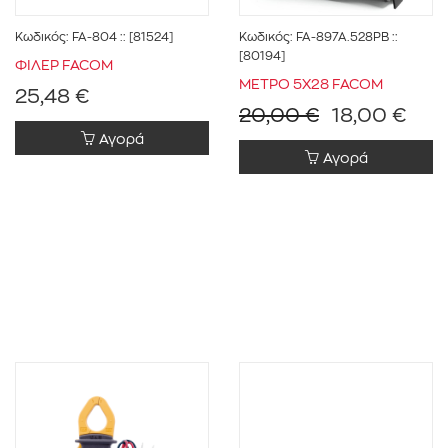
Κωδικός:
FA-804
:: [81524]
Κωδικός:
FA-897A.528PB
::
[80194]
ΦΙΛΕΡ FACOM
ΜΕΤΡΟ 5Χ28 FACOM
25,48 €
20,00 €
18,00 €
Αγορά
Αγορά