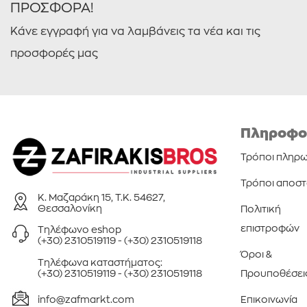
ΠΡΟΣΦΟΡΑ!
Κάνε εγγραφή για να λαμβάνεις τα νέα και τις
προσφορές μας
Πληροφο
Τρόποι πληρ
Τρόποι αποσ
Κ. Μαζαράκη 15, Τ.Κ. 54627,
Θεσσαλονίκη
Πολιτική
επιστροφών
Τηλέφωνo eshop
(+30) 2310519119
-
(+30) 2310519118
Όροι &
Τηλέφωνa καταστήματος:
(+30) 2310519119
-
(+30) 2310519118
Προυποθέσει
info@zafmarkt.com
Επικοινωνία