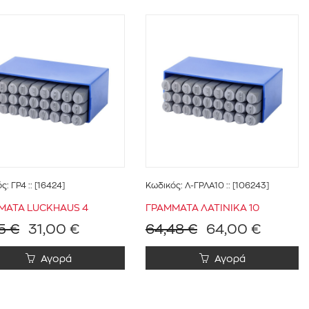
ός:
ΓΡ4
:: [16424]
Κωδικός:
Λ-ΓΡΛΑ10
:: [106243]
ΜΑΤΑ LUCΚΗΑUS 4
ΓΡΑΜΜΑΤΑ ΛΑΤΙΝΙΚΑ 10
5 €
31,00 €
64,48 €
64,00 €
Αγορά
Αγορά