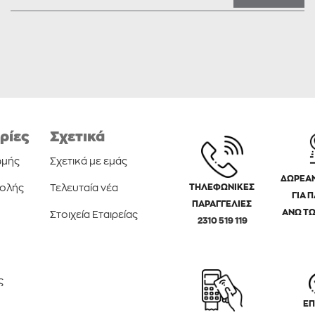
ρίες
Σχετικά
ωμής
Σχετικά με εμάς
ΔΩΡΕΑΝ
τολής
Τελευταία νέα
ΤΗΛΕΦΩΝΙΚΕΣ
ΓΙΑ 
ΠΑΡΑΓΓΕΛΙΕΣ
ΑΝΩ ΤΩ
Στοιχεία Εταιρείας
2310 519 119
ς
ΕΠ