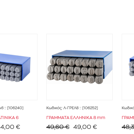
Α6
:: [106240]
Κωδικός:
Λ-ΓΡΕΛ8
:: [106252]
Κωδικ
ΤΙΝΙΚΑ 6
ΓΡΑΜΜΑΤΑ ΕΛΛΗΝΙΚΑ 8 mm
ΓΡΑΜ
4,00 €
49,60 €
49,00 €
48,