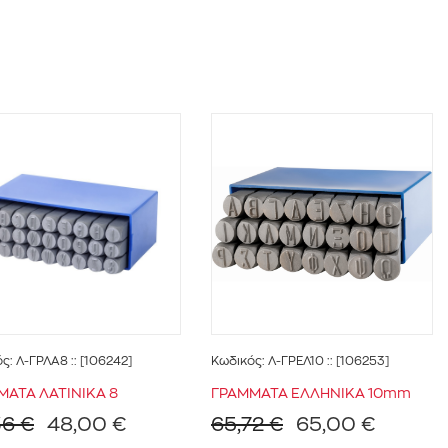
ός:
Λ-ΓΡΛΑ8
:: [106242]
Κωδικός:
Λ-ΓΡΕΛ10
:: [106253]
ΜΑΤΑ ΛΑΤΙΝΙΚΑ 8
ΓΡΑΜΜΑΤΑ ΕΛΛΗΝΙΚΑ 10mm
36 €
48,00 €
65,72 €
65,00 €