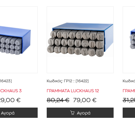
[16423]
Κωδικός:
ΓΡ12
:: [16422]
Κωδικ
UCΚΗΑUS 3
ΓΡΑΜΜΑΤΑ LUCΚΗΑUS 12
ΓΡΑΜ
29,00 €
80,24 €
79,00 €
31,2
Αγορά
Αγορά