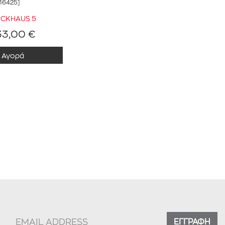
[16425]
UCΚΗΑUS 5
33,00 €
Αγορά
ΕΓΓΡΑΦΗ