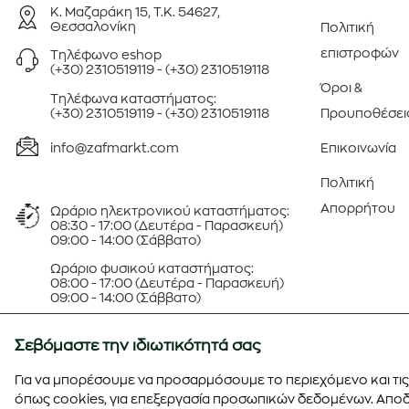
Κ. Μαζαράκη 15, Τ.Κ. 54627,
Θεσσαλονίκη
Πολιτική
επιστροφών
Τηλέφωνo eshop
(+30) 2310519119
-
(+30) 2310519118
Όροι &
Τηλέφωνa καταστήματος:
(+30) 2310519119
-
(+30) 2310519118
Προυποθέσει
info@zafmarkt.com
Επικοινωνία
Πολιτική
Απορρήτου
Ωράριο ηλεκτρονικού καταστήματος:
08:30 - 17:00 (Δευτέρα - Παρασκευή)
09:00 - 14:00 (Σάββατο)
Ωράριο φυσικού καταστήματος:
08:00 - 17:00 (Δευτέρα - Παρασκευή)
09:00 - 14:00 (Σάββατο)
Οι τιμές στο φυσικό μας κατάστημα
Σεβόμαστε την ιδιωτικότητά σας
ενδέχεται να είναι διαφορετικές από
αυτές του ηλεκτρονικού
Για να μπορέσουμε να προσαρμόσουμε το περιεχόμενο και τις 
καταστήματος.
όπως cookies, για επεξεργασία προσωπικών δεδομένων. Αποδε